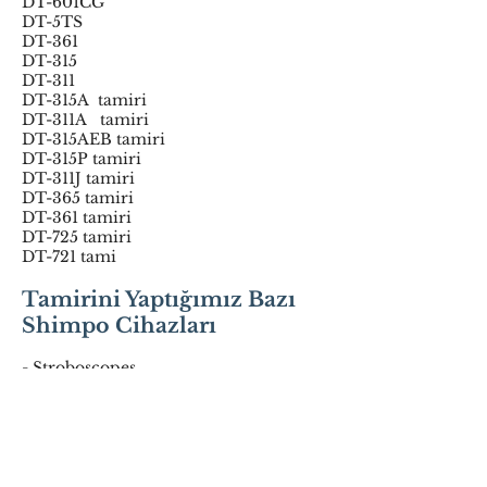
DT-601CG
DT-5TS
DT-361
DT-315
DT-311
DT-315A tamiri
DT-311A tamiri
DT-315AEB tamiri
DT-315P tamiri
DT-311J tamiri
DT-365 tamiri
DT-361 tamiri
DT-725 tamiri
DT-721 tami
Tamirini Yaptığımız Bazı
Shimpo Cihazları
- Stroboscopes
- Dijital Takometre
- Display
- Gösterge
- Test Cihazı
- Tork Ölçer
- Flaşör