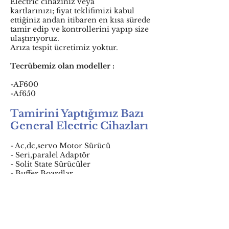
Electric cihazınız veya
kartlarınızı; fiyat teklifimizi kabul
ettiğiniz andan itibaren en kısa sürede
tamir edip ve kontrollerini yapıp size
ulaştırıyoruz.
Arıza tespit ücretimiz yoktur.
Tecrübemiz olan modeller :
-AF600
-Af650
Tamirini Yaptığımız Bazı
General Electric Cihazları
- Ac,dc,servo Motor Sürücü
- Seri,paralel Adaptör
- Solit State Sürücüler
- Buffer Boardlar
- Sensörler
- Güç Modülleri
- İnvertör
- Plc
- Endüstriyel pc
- Soft Starter (Yumuşak Yol vericiler)