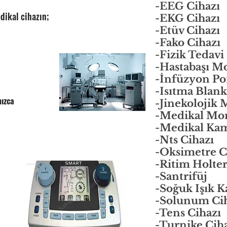
-EEG Cihazı
kal cihazın;
-EKG Cihazı
-Etüv Cihazı
-Fako Cihazı
-Fizik Tedavi
-Hastabaşı M
-İnfüzyon P
-Isıtma Blank
mızca
-Jinekolojik
-Medikal Mo
-Medikal Ka
-Nts Cihazı
-Oksimetre C
-Ritim Holte
-Santrifüj
-Soğuk Işık K
-Solunum Cih
-Tens Cihazı
-Turnike Cih