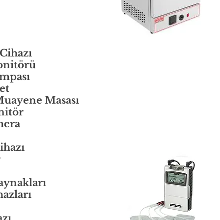
 Cihazı
onitörü
ompası
et
 Muayene Masası
nitör
mera
ihazı
r
aynakları
azları
azı