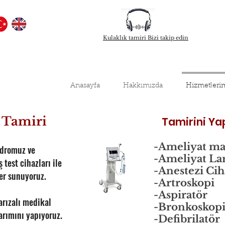
Kulaklık tamiri Bizi takip edin
Anasayfa
Hakkımızda
Hizmetleri
 Tamiri
Tamirini Ya
-Ameliyat ma
adromuz ve
-Ameliyat La
 test cihazları ile
-Anestezi Cih
er sunuyoruz.
-Artroskopi
-Aspiratör
rızalı medikal
-Bronkoskop
arımını yapıyoruz.
-Defibrilatör