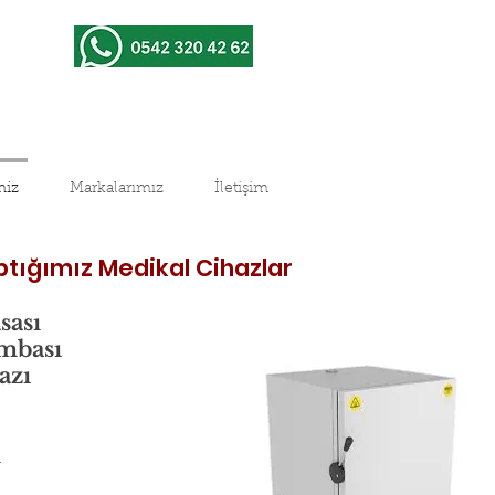
miz
Markalarımız
İletişim
ptığımız Medikal Cihazlar
sası
mbası
azı
i