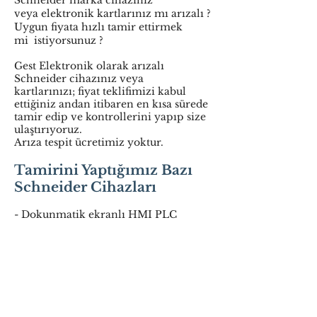
Schneider marka cihazınız
veya elektronik kartlarınız mı arızalı ?
Uygun fiyata hızlı tamir ettirmek
mi istiyorsunuz ?
Gest Elektronik olarak arızalı
Schneider cihazınız veya
kartlarınızı; fiyat teklifimizi kabul
ettiğiniz andan itibaren en kısa sürede
tamir edip ve kontrollerini yapıp size
ulaştırıyoruz.
Arıza tespit ücretimiz yoktur.
Tamirini Yaptığımız Bazı
Schneider Cihazları
- Dokunmatik ekranlı HMI PLC
- Endüstriyel PC
- Modüler ve Kompakt PLC’ler
- Kontrol Röleleri
- Hız Kontrol cihazları
- Soft starter tamiri
- Motor sürücü tamiri