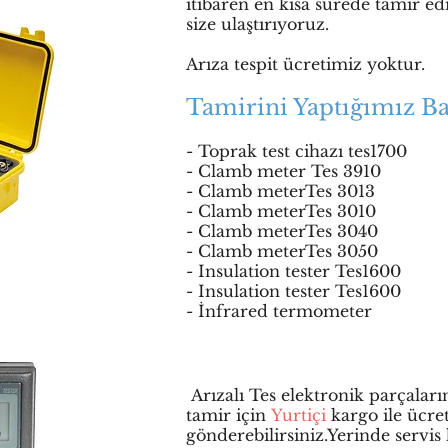
itibaren en kısa sürede tamir ed
size ulaştırıyoruz.
Arıza tespit ücretimiz yoktur.
Tamirini Yaptığımız Ba
- Toprak test cihazı tes1700
- Clamb meter Tes 3910
- Clamb meterTes 3013
- Clamb meterTes 3010
- Clamb meterTes 3040
- Clamb meterTes 3050
- Insulation tester Tes1600
- Insulation tester Tes1600
- İnfrared termometer
Arızalı Tes elektronik parçaların
tamir için
Yurtiçi
kargo ile ücret
gönderebilirsiniz.Yerinde servis