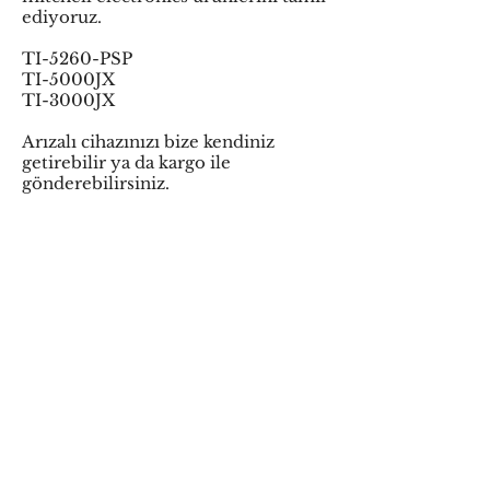
ediyoruz.
TI-5260-PSP
TI-5000JX
TI-3000JX
Arızalı cihazınızı bize kendiniz
getirebilir ya da kargo ile
gönderebilirsiniz.
Gest Elektronik Tamir ettiği
markaların türkiye yetkili servisi