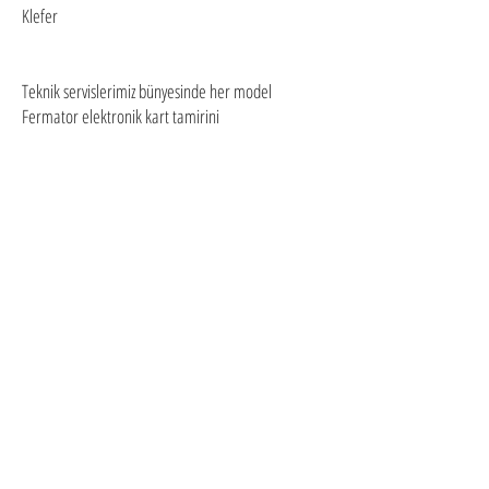
Klefer
Teknik servislerimiz bünyesinde her model
Fermator elektronik kart tamirini
yapmaktayız.Fermator otomatik kapı sürücü kartı
tamiri bizim işimiz.
Bize fermator driver kartlarınızı kargo ile
gönderebilir veya bizzat kendiniz getirebilirsiniz.
Gest Elektronik Tamir ettiği
markaların türkiye yetkili servisi
değil özel servisidir.Arıza hata
kodları parametre yedekleme
konularında bizden teknik destek
alabilirsiniz.
© 2018 Tüm Hakları Gest