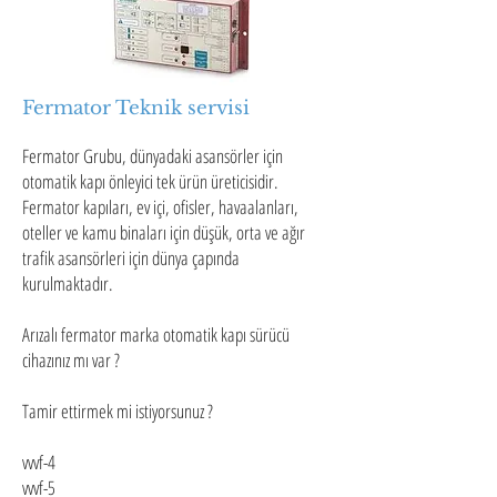
Fermator Teknik servisi
Fermator Grubu, dünyadaki asansörler için
otomatik kapı önleyici tek ürün üreticisidir.
Fermator kapıları, ev içi, ofisler, havaalanları,
oteller ve kamu binaları için düşük, orta ve ağır
trafik asansörleri için dünya çapında
kurulmaktadır.
Arızalı fermator marka otomatik kapı sürücü
cihazınız mı var ?
Tamir ettirmek mi istiyorsunuz ?
vvvf-4
vvvf-5