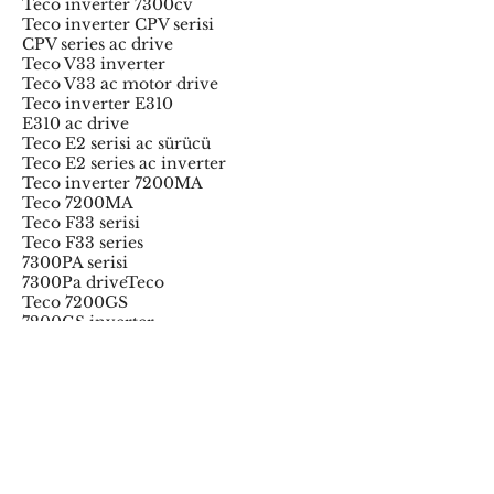
Teco inverter 7300cv
Teco inverter CPV serisi
CPV series ac drive
Teco V33 inverter
Teco V33 ac motor drive
Teco inverter E310
E310 ac drive
Teco E2 serisi ac sürücü
Teco E2 series ac inverter
Teco inverter 7200MA
Teco 7200MA
Teco F33 serisi
Teco F33 series
7300PA serisi
7300Pa driveTeco
Teco 7200GS
7200GS inverter
JSDA servo
JSDA servo system
Teco JSDE servo
JSDE serie servo
Teco N3
S310 drive
Tamirini Yaptığımız Bazı