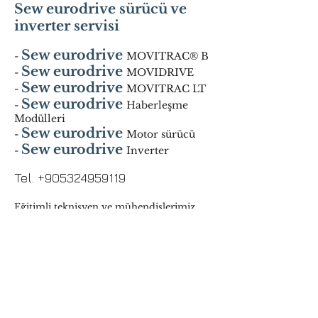
Sew eurodrive sürücü ve
inverter servisi
Sew eurodrive
-
MOVITRAC® B
Sew eurodrive
-
MOVIDRIVE
Sew eurodrive
-
MOVITRAC LT
Sew eurodrive
-
Haberleşme
Modülleri
Sew eurodrive
-
Motor sürücü
Sew eurodrive
-
Inverter
Tel.
+905324959119
Eğitimli teknisyen ve mühendislerimiz
sizlere yirmi dört saat türkiyenin
heryerine
hizmet verecektir.
Aşağıdan yukarıya
Sew eurodrive teknik servisi Acil telefon
desteği sunmaktayız.
Üçüncü parti ürünleri hakkında dahi
genel ve teknik bilgiler
Haftanın 7 günü ve günün 24 saati
mevcut iletişim personeli