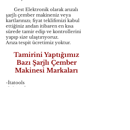
Gest Elektronik olarak arızalı
şarjlı çember makineniz veya
kartlarınızı; fiyat teklifimizi kabul
ettiğiniz andan itibaren en kısa
sürede tamir edip ve kontrollerini
yapıp size ulaştırıyoruz.
Arıza tespit ücretimiz yoktur.
Tamirini Yaptığımız
Bazı Şarjlı Çember
Makinesi Markaları
-İtatools
-Joinpack
-Packtech
-Concept
Arızalı şarjlı çember makinesi
elektronik parçalarınızı veya
cihazınızı bize tamir için
Yurtiçi