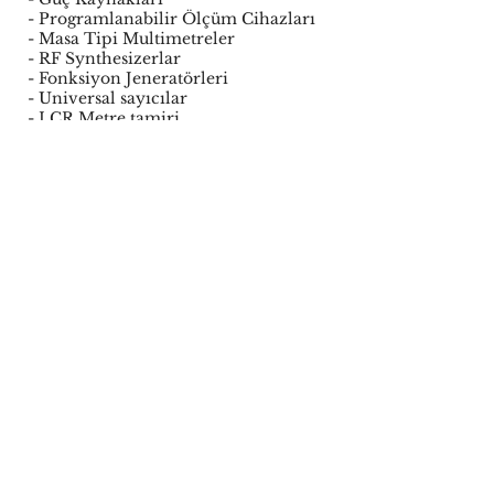
- Programlanabilir Ölçüm Cihazları
- Masa Tipi Multimetreler
- RF Synthesizerlar
- Fonksiyon Jeneratörleri
- Universal sayıcılar
- LCR Metre tamiri
- Güç Metre tamiri
Arızalı Hameg elektronik
parçalarınızı veya cihazınızı bize
tamir için
Yurtiçi
kargo ile ücretsiz
gönderebilirsiniz.Yerinde servis
hizmetimiz vardır.
Gest Elektronik Tamir ettiği
markaların türkiye yetkili servisi
değil özel servisidir.Arıza hata
kodları parametre yedekleme
konularında bizden teknik destek
alabilirsiniz.
© 2018 Tüm Hakları Gest
Elektronik Ltd. Şti.' ye aittir. -CH-