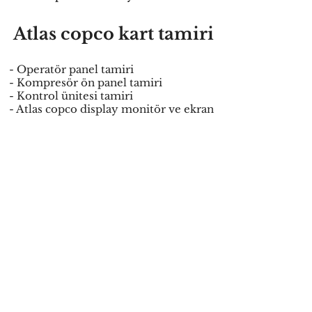
Atlas copco kart tamiri
- Operatör panel tamiri
- Kompresör ön panel tamiri
- Kontrol ünitesi tamiri
- Atlas copco display monitör ve ekran
tamiri
Arızalı Atlas Copco elektronik
parçalarınızı veya cihazınızı bize tamir
için
Yurtiçi
kargo ile ücretsiz
gönderebilirsiniz.Yerinde servis
hizmetimiz vardır.
Gest Elektronik Tamir ettiği
markaların türkiye yetkili servisi
değil özel servisidir.Arıza hata
kodları parametre yedekleme
konularında bizden teknik destek